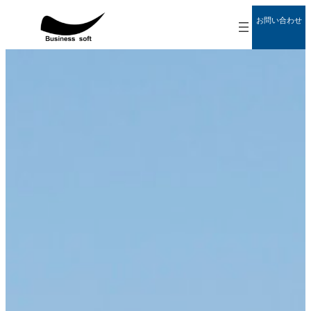
内
グ
お問い合わせ
容
ル
ア
を
ー
イ
ス
プ
コ
ン
キ
リ
リ
ッ
ン
ン
プ
ク
ク