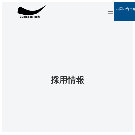
内
グ
お問い合わ
容
ル
ア
を
ー
イ
ス
プ
コ
ン
キ
リ
リ
ッ
ン
ン
プ
ク
ク
採用情報